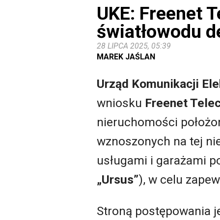
UKE: Freenet 
światłowodu de
28 LIPCA 2025, 05:39
MAREK JAŚLAN
Urząd Komunikacji Ele
wniosku
Freenet Tele
nieruchomości położone
wznoszonych na tej n
usługami i garażami 
„Ursus”
), w celu zape
Stroną postępowania j