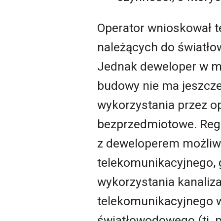
Operator wnioskował t
należących do światło
Jednak deweloper w ma
budowy nie ma jeszcze 
wykorzystania przez op
bezprzedmiotowe. Regu
z deweloperem możliwo
telekomunikacyjnego, 
wykorzystania kanaliza
telekomunikacyjnego w
światłowodowego (tj. 