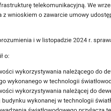
rastrukturę telekomunikacyjną. We wrześ
a z wnioskiem o zawarcie umowy udostę
orozumienia i w listopadzie 2024 r. spraw
ł o:
wości wykorzystywania należącego do de
go wykonanego w technologii światłowo
ości wykorzystywania należącej do dewe
j budynku wykonanej w technologii świat
owadzenia światłowodowego przyłącza t