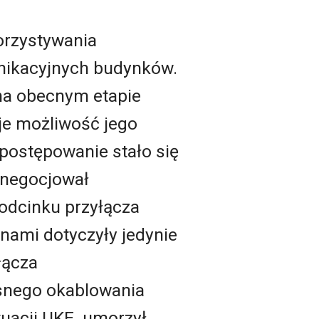
orzystywania
unikacyjnych budynków.
na obecnym etapie
eje możliwość jego
 postępowanie stało się
 negocjował
odcinku przyłącza
nami dotyczyły jedynie
łącza
asnego okablowania
tuacji UKE umorzył