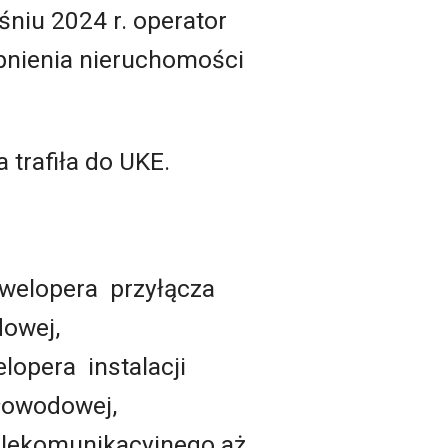
niu 2024 r. operator
pnienia nieruchomości
a trafiła do UKE.
welopera przyłącza
dowej,
lopera instalacji
łowodowej,
elekomunikacyjnego aż