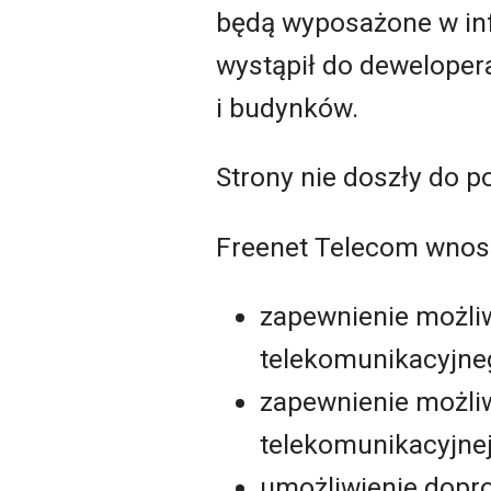
będą wyposażone w inf
wystąpił do deweloper
i budynków.
Strony nie doszły do p
Freenet Telecom wnosi
zapewnienie możli
telekomunikacyjne
zapewnienie możliw
telekomunikacyjne
umożliwienie dopr