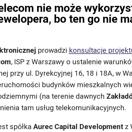
Telecom nie może wykorzys
welopera, bo ten go nie m
ktronicznej
prowadzi
konsultacje projekt
com
, ISP z Warszawy o ustalenie warunk
j przy ul. Dyrekcyjnej 16, 18 i 18A, w W
ieruchomości budynków mieszkalnych wie
podziemnymi (na terenie dawnych
Zakład
wnienia tam usług telekomunikacyjnych.
est spółka
Aurec Capital Development
z 