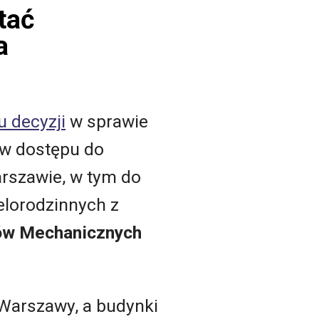
tać
a
u decyzji
w sprawie
ów dostępu do
arszawie, w tym do
lorodzinnych z
ów Mechanicznych
Warszawy, a budynki