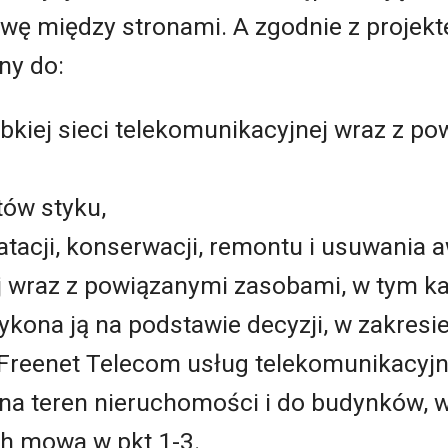
wę między stronami. A zgodnie z projekt
ny do:
kiej sieci telekomunikacyjnej wraz z p
tów styku,
tacji, konserwacji, remontu i usuwania aw
 wraz z powiązanymi zasobami, w tym kana
kona ją na podstawie decyzji, w zakres
 Freenet Telecom usług telekomunikacyjn
na teren nieruchomości i do budynków, 
ch mowa w pkt 1-3.