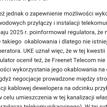
eż jednak o zapewnienie możliwości wyk
wodowych przyłączy i instalacji telekom
ju 2025 r. poinformował regulatora, że 
takiego okablowania i dlatego nie istni
eratora. UKE uznał więc, że w tej kwestii
lator ocenił też, że Freenet Telecom nie
ści wykorzystania jego okablowania na 
gdyż negocjacje prowadzone między stro
cji kablowej dewelopera na odcinku przy
 celu umieszczenia w tej kanalizacji wł
przyłącza telekomunikacyjnego). W tej sy