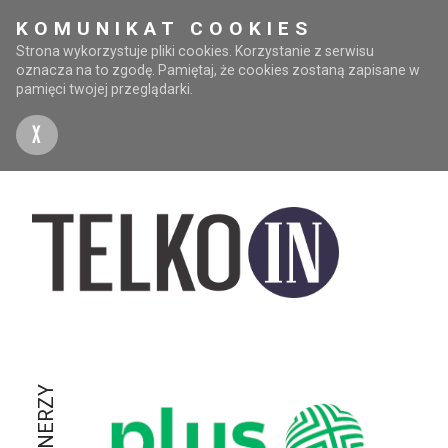
KOMUNIKAT COOKIES
Strona wykorzystuje pliki cookies. Korzystanie z serwisu
oznacza na to zgodę. Pamiętaj, że cookies zostaną zapisane w
pamięci twojej przeglądarki.
X
PARTNERZY