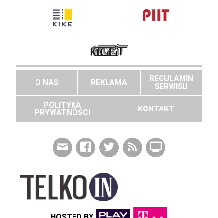
REGULAMIN
O NAS
REKLAMA
SERWISU
POLITYKA
KONTAKT
PRYWATNOŚCI
HOSTED BY