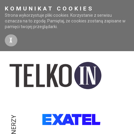
KOMUNIKAT COOKIES
Strona wykorzystuje pliki cookies. Korzystanie z serwisu
oznacza na to zgodę. Pamiętaj, że cookies zostaną zapisane w
pamięci twojej przeglądarki.
X
PARTNERZY