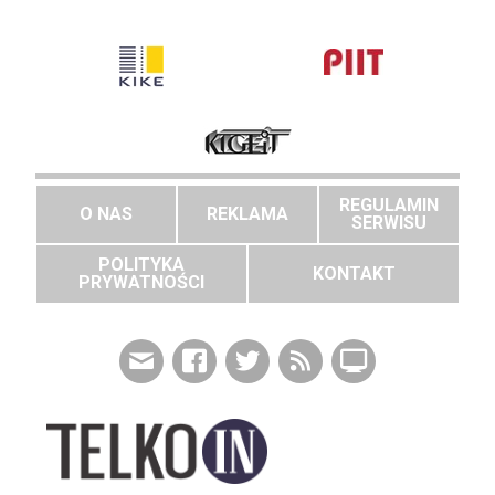
REGULAMIN
O NAS
REKLAMA
SERWISU
POLITYKA
KONTAKT
PRYWATNOŚCI