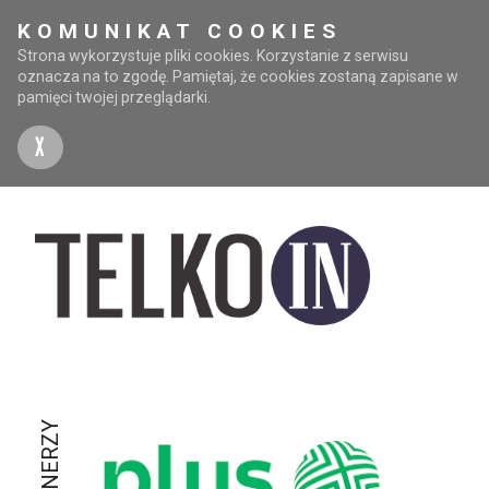
KOMUNIKAT COOKIES
Strona wykorzystuje pliki cookies. Korzystanie z serwisu
oznacza na to zgodę. Pamiętaj, że cookies zostaną zapisane w
pamięci twojej przeglądarki.
X
PARTNERZY