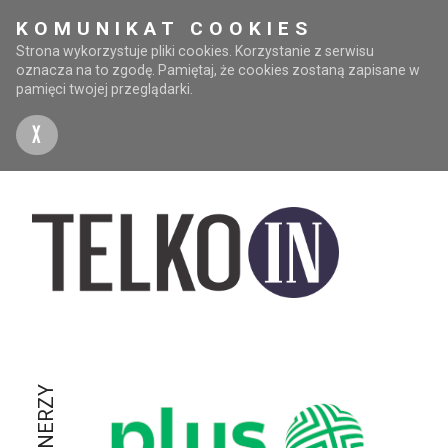
KOMUNIKAT COOKIES
Strona wykorzystuje pliki cookies. Korzystanie z serwisu
oznacza na to zgodę. Pamiętaj, że cookies zostaną zapisane w
pamięci twojej przeglądarki.
X
PARTNERZY