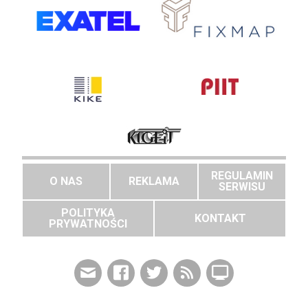
REGULAMIN
O NAS
REKLAMA
SERWISU
POLITYKA
KONTAKT
PRYWATNOŚCI