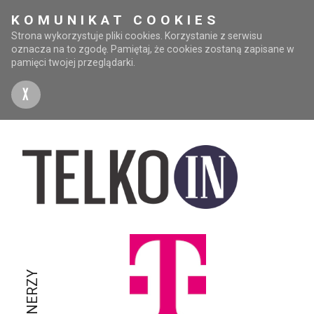
KOMUNIKAT COOKIES
Strona wykorzystuje pliki cookies. Korzystanie z serwisu
oznacza na to zgodę. Pamiętaj, że cookies zostaną zapisane w
pamięci twojej przeglądarki.
X
PARTNERZY