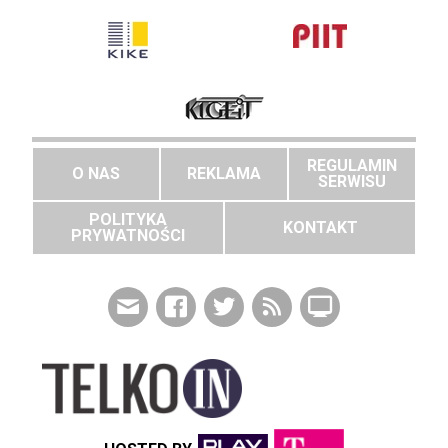
REGULAMIN
O NAS
REKLAMA
SERWISU
POLITYKA
KONTAKT
PRYWATNOŚCI