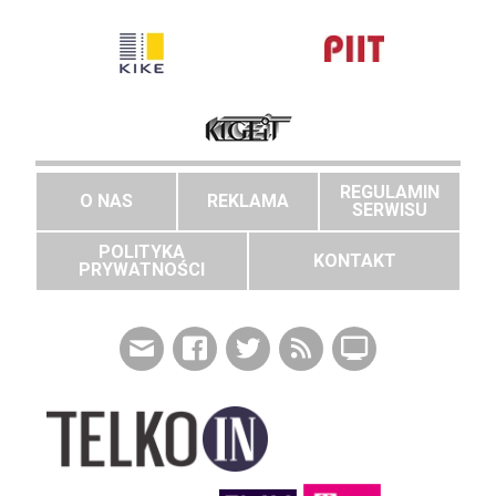
REGULAMIN
O NAS
REKLAMA
SERWISU
POLITYKA
KONTAKT
PRYWATNOŚCI