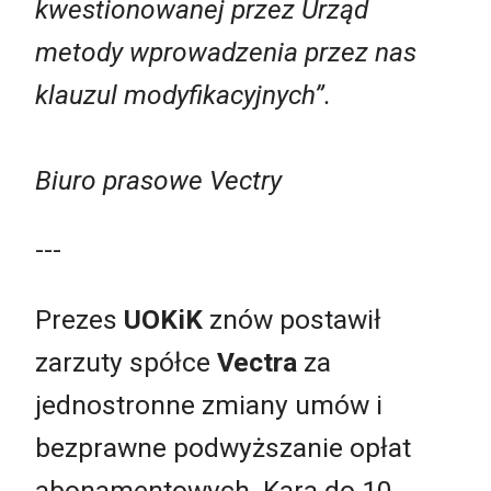
kwestionowanej przez Urząd
metody wprowadzenia przez nas
klauzul modyfikacyjnych”.
Biuro prasowe Vectry
---
Prezes
UOKiK
znów postawił
zarzuty spółce
Vectra
za
jednostronne zmiany umów i
bezprawne podwyższanie opłat
abonamentowych. Kara do 10