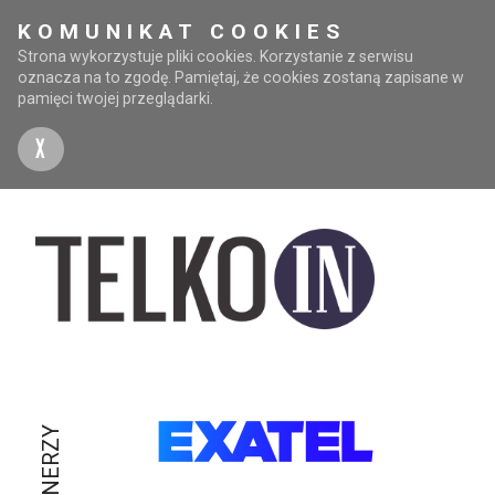
KOMUNIKAT COOKIES
Strona wykorzystuje pliki cookies. Korzystanie z serwisu
oznacza na to zgodę. Pamiętaj, że cookies zostaną zapisane w
pamięci twojej przeglądarki.
X
PARTNERZY