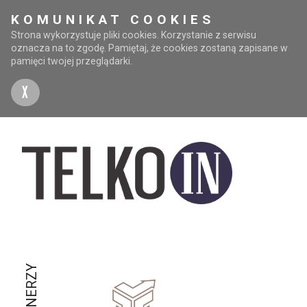
KOMUNIKAT COOKIES
Strona wykorzystuje pliki cookies. Korzystanie z serwisu
oznacza na to zgodę. Pamiętaj, że cookies zostaną zapisane w
pamięci twojej przeglądarki.
X
PARTNERZY