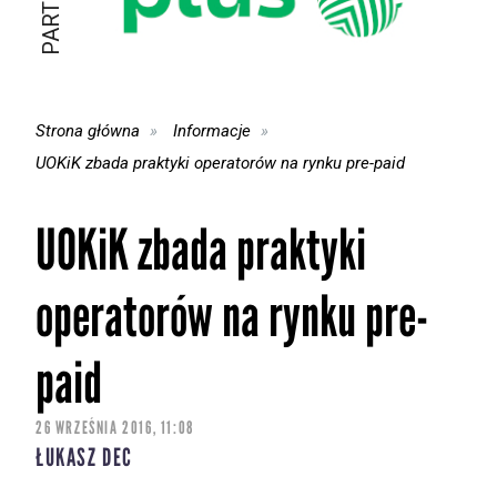
Strona główna
Informacje
UOKiK zbada praktyki operatorów na rynku pre-paid
UOKiK zbada praktyki
operatorów na rynku pre-
paid
26 WRZEŚNIA 2016, 11:08
ŁUKASZ DEC