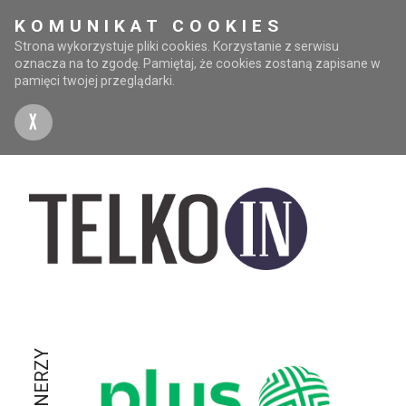
KOMUNIKAT COOKIES
Strona wykorzystuje pliki cookies. Korzystanie z serwisu
oznacza na to zgodę. Pamiętaj, że cookies zostaną zapisane w
pamięci twojej przeglądarki.
X
PARTNERZY