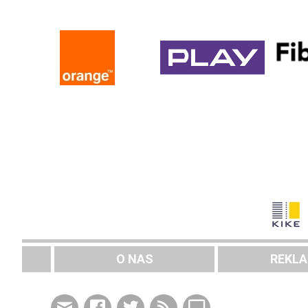
O NAS
REKL