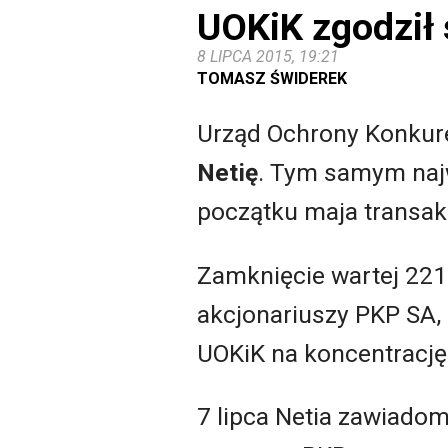
UOKiK zgodził 
8 LIPCA 2015, 19:21
TOMASZ ŚWIDEREK
Urząd Ochrony Konkure
Netię
. Tym samym najw
początku maja transak
Zamknięcie wartej 221
akcjonariuszy PKP SA,
UOKiK na koncentrację.
7 lipca Netia zawiadom