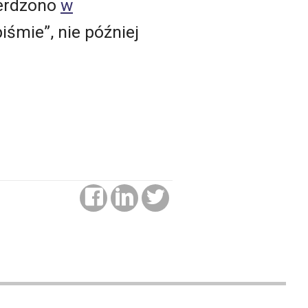
ierdzono
w
piśmie”, nie później