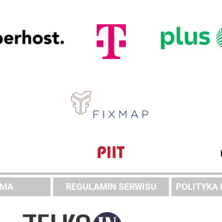
AMA
REGULAMIN SERWISU
POLITYKA