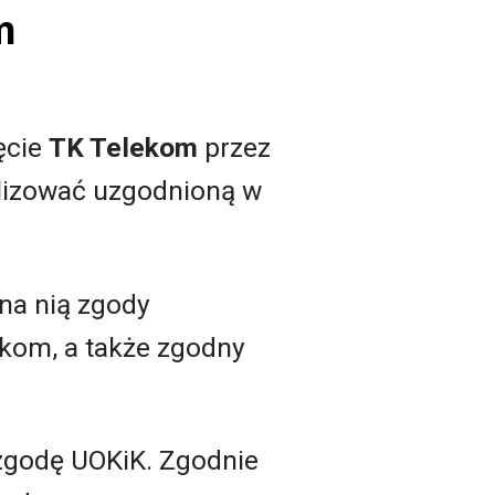
m
ęcie
TK Telekom
przez
alizować uzgodnioną w
na nią zgody
ekom, a także zgodny
 zgodę UOKiK. Zgodnie