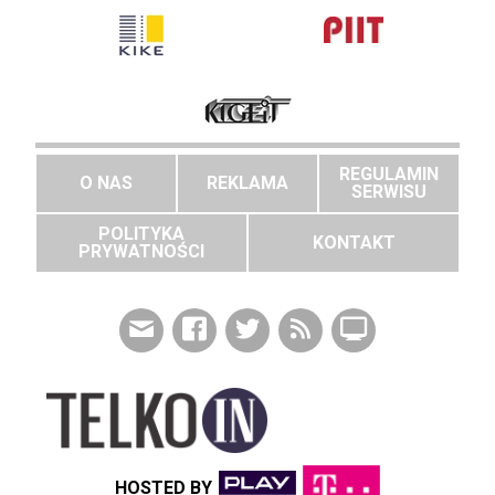
REGULAMIN
O NAS
REKLAMA
SERWISU
POLITYKA
KONTAKT
PRYWATNOŚCI
HOSTED BY