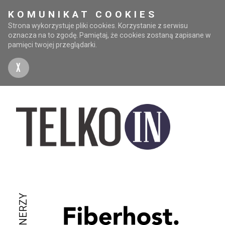
KOMUNIKAT COOKIES
Strona wykorzystuje pliki cookies. Korzystanie z serwisu
oznacza na to zgodę. Pamiętaj, że cookies zostaną zapisane w
pamięci twojej przeglądarki.
X
PARTNERZY