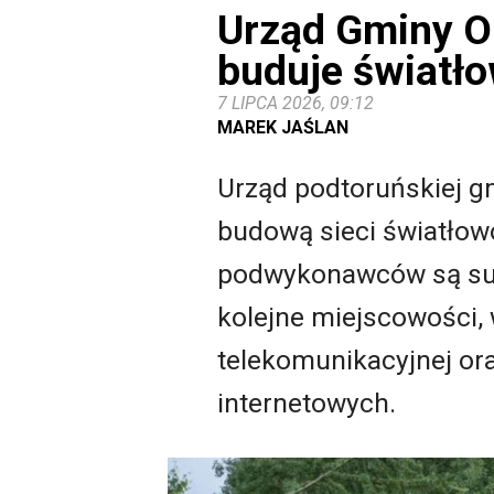
Urząd Gminy O
buduje światł
7 LIPCA 2026, 09:12
MAREK JAŚLAN
Urząd podtoruńskiej g
budową sieci światłow
podwykonawców są suk
kolejne miejscowości,
telekomunikacyjnej o
internetowych.