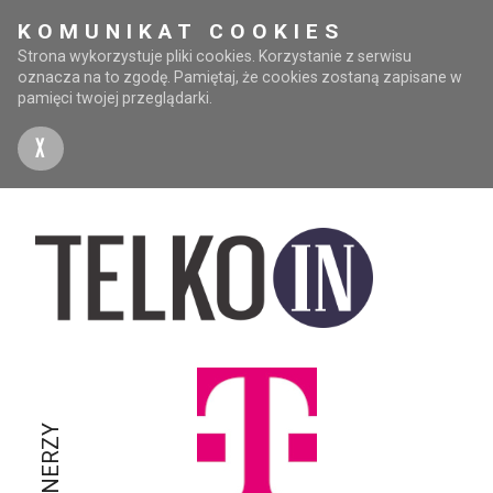
KOMUNIKAT COOKIES
Strona wykorzystuje pliki cookies. Korzystanie z serwisu
oznacza na to zgodę. Pamiętaj, że cookies zostaną zapisane w
pamięci twojej przeglądarki.
X
PARTNERZY