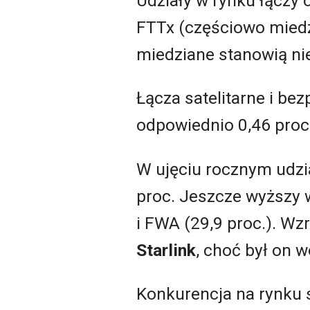
Udziały w rynku łączy
FTTx (częściowo miedz
miedziane stanowią ni
Łącza satelitarne i b
odpowiednio 0,46 proc.
W ujęciu rocznym udzi
proc. Jeszcze wyższy 
i FWA (29,9 proc.). Wz
Starlink
, choć był on w
Konkurencja na rynku 