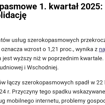
pasmowe 1. kwartał 2025: 
olidację
ntów usług szerokopasmowych przekroczy
 oznacza wzrost o 1,21 proc., wynika z
na
n jest wyższy niż w poprzednim kwartale
udniowej i Wschodniej.
ów łączy szerokopasmowych spadł w 22 
24 r. Przyczyny tego spadku wskazywane 
ług mobilnego internetu, problemy gospo