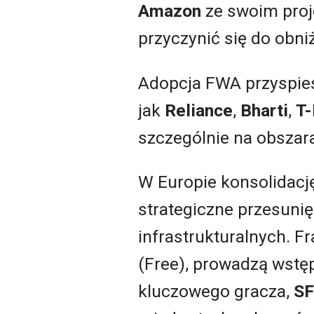
Amazon
ze swoim proje
przyczynić się do obni
Adopcja FWA przyspiesz
jak
Reliance
,
Bharti
,
T-
szczególnie na obszara
W Europie konsolidacj
strategiczne przesunię
infrastrukturalnych. F
(Free), prowadzą wstę
kluczowego gracza,
S