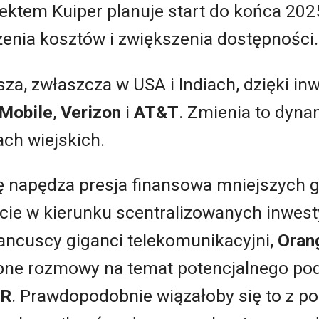
ktem Kuiper planuje start do końca 2025
żenia kosztów i zwiększenia dostępności.
a, zwłaszcza w USA i Indiach, dzięki in
Mobile
,
Verizon
i
AT&T
. Zmienia to dyna
ch wiejskich.
ę napędza presja finansowa mniejszych g
cie w kierunku scentralizowanych inwest
rancuscy giganci telekomunikacyjni,
Oran
pne rozmowy na temat potencjalnego pod
FR
. Prawdopodobnie wiązałoby się to z 