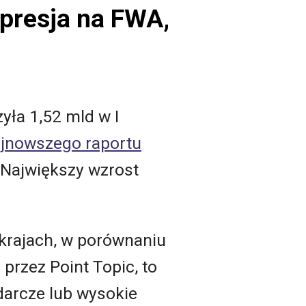
presja na FWA,
ła 1,52 mld w I
jnowszego raportu
. Największy wzrost
krajach, w porównaniu
przez Point Topic, to
darcze lub wysokie