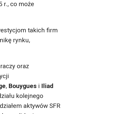
 r., co może
westycjom takich firm
mikę rynku,
raczy oraz
ycji
ge
,
Bouygues
i
Iliad
ziału kolejnego
podziałem aktywów SFR