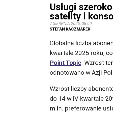
Usługi szeroko
satelity i kons
7 SIERPNIA 2025, 08:00
STEFAN KACZMAREK
Globalna liczba abone
kwartale 2025 roku, co
Point Topic
. Wzrost te
odnotowano w Azji Poł
Wzrost liczby abonent
do 14 w IV kwartale 20
m.in. preferowanie us