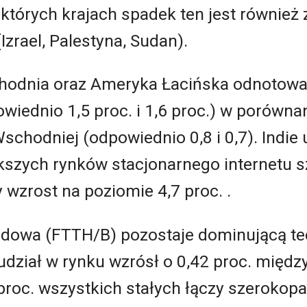
których krajach spadek ten jest również
Izrael, Palestyna, Sudan).
hodnia oraz Ameryka Łacińska odnotowa
wiednio 1,5 proc. i 1,6 proc.) w porównan
schodniej (odpowiednio 0,8 i 0,7). Indie
ększych rynków stacjonarnego internetu
wzrost na poziomie 4,7 proc. .
odowa (FTTH/B) pozostaje dominującą te
ział w rynku wzrósł o 0,42 proc. między 
 proc. wszystkich stałych łączy szeroko