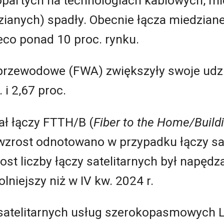
 opartych na technologiach kablowych, mi
ianych) spadły. Obecnie łącza miedziane
eco ponad 10 proc. rynku.
ezprzewodowe (FWA) zwiększyły swoje udz
 i 2,67 proc.
ał łączy FTTH/B (
Fiber to the Home/Build
wzrost odnotowano w przypadku łączy sate
rost liczby łączy satelitarnych był napęd
olniejszy niż w IV kw. 2024 r.
satelitarnych usług szerokopasmowych LE