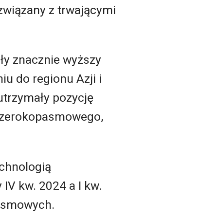
 związany z trwającymi
ły znacznie wyższy
iu do regionu Azji i
 utrzymały pozycję
 szerokopasmowego,
chnologią
IV kw. 2024 a I kw.
pasmowych.