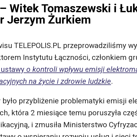
– Witek Tomaszewski i Łu
dr Jerzym Żurkiem
wisu TELEPOLIS.PL przeprowadziliśmy w
ktorem Instytutu Łączności, członkiem gr
 ustawy
o kontroli wpływu emisji elektro
cyjnych na życie i zdrowie ludzkie
.
było przybliżenie problematyki emisji e
ch, która 2 miesiące temu poruszyła częś
kacyjną, i zmusiła Ministerstwo Cyfryza
stawy o wspieraniu rozwoju usług i sieci