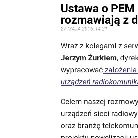
Ustawa o PEM 
rozmawiają z 
27 MAJA 2016, 14:21
Wraz z kolegami z ser
Jerzym Żurkiem
, dyre
wypracować
założenia
urządzeń radiokomunika
Celem naszej rozmowy 
urządzeń sieci radiowy
oraz branżę telekomuni
projektu nowelizacji u