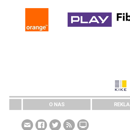
O NAS
REKL