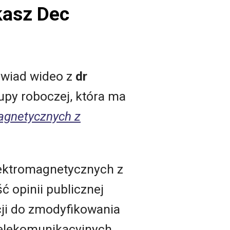
kasz Dec
ywiad wideo z
dr
upy roboczej, która ma
magnetycznych z
lektromagnetycznych z
ć opinii publicznej
cji do zmodyfikowania
 telekomunikacyjnych.