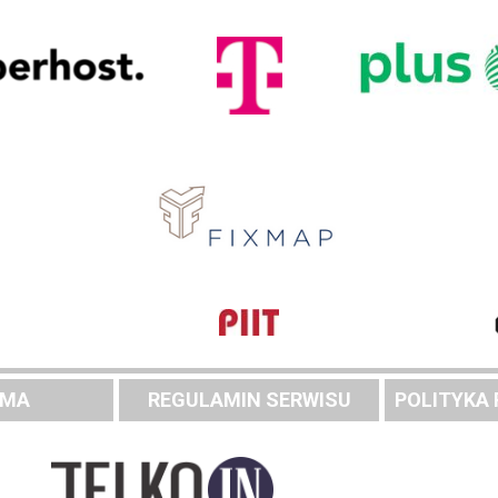
AMA
REGULAMIN SERWISU
POLITYKA