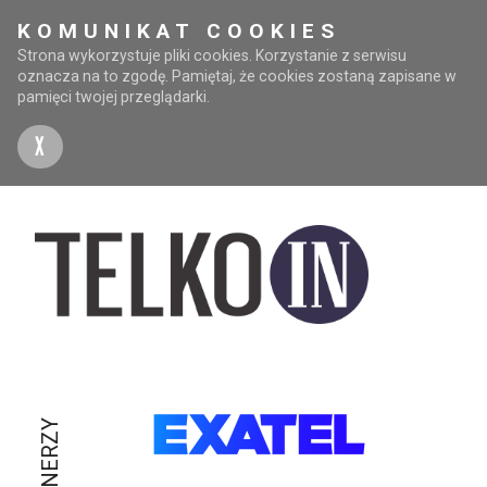
KOMUNIKAT COOKIES
Strona wykorzystuje pliki cookies. Korzystanie z serwisu
oznacza na to zgodę. Pamiętaj, że cookies zostaną zapisane w
pamięci twojej przeglądarki.
X
PARTNERZY