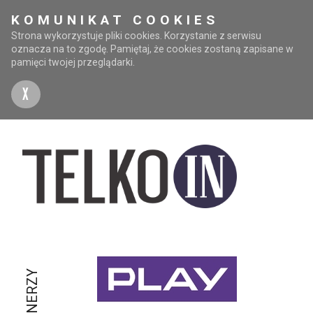
KOMUNIKAT COOKIES
Strona wykorzystuje pliki cookies. Korzystanie z serwisu
oznacza na to zgodę. Pamiętaj, że cookies zostaną zapisane w
pamięci twojej przeglądarki.
X
PARTNERZY