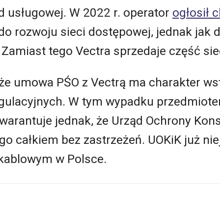
d usługowej. W 2022 r. operator
ogłosił 
do rozwoju sieci dostępowej, jednak jak d
. Zamiast tego Vectra sprzedaje część sie
 że umowa PŚO z Vectrą ma charakter w
gulacyjnych. W tym wypadku przedmiotem
e gwarantuje jednak, że Urząd Ochrony K
 go całkiem bez zastrzeżeń. UOKiK już ni
 kablowym w Polsce.