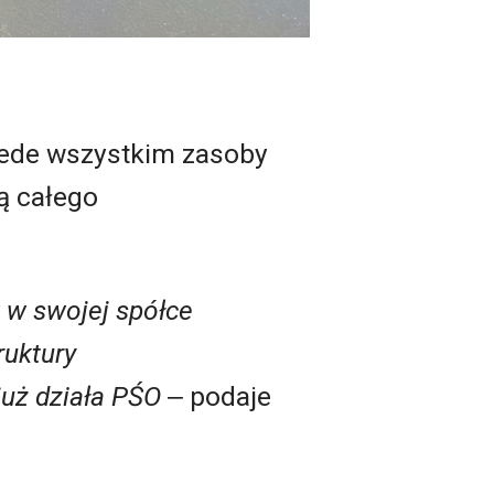
rzede wszystkim zasoby
wą całego
 w swojej spółce
ruktury
uż działa PŚO
‒ podaje