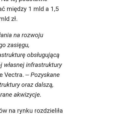
ać między 1 mld a 1,5
mld zł.
ałania na rozwoju
go zasięgu,
astrukturę obsługującą
 własnej infrastruktury
e Vectra. ‒
Pozyskane
ruktury oraz dalszą,
rane akwizycje.
w na rynku rozdzieliła