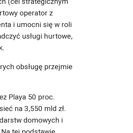
ch (cel strategicznym
rtowy operator z
ta i umocni się w roli
adczyć usługi hurtowe,
k.
órych obsługę przejmie
ez Playa 50 proc.
ieć na 3,550 mld zł.
odarstw domowych i
 Na tej podstawie