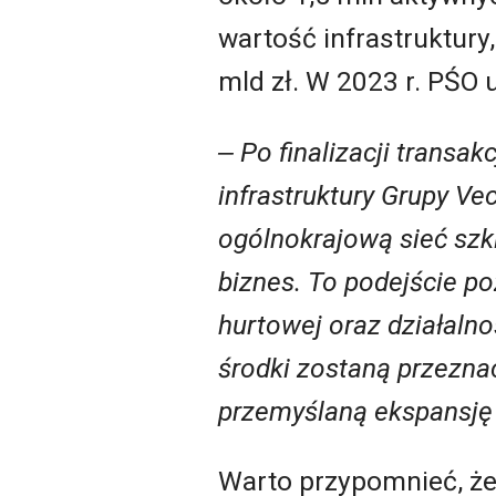
wartość infrastruktury
mld zł. W 2023 r. PŚO u
‒ Po finalizacji transa
infrastruktury Grupy V
ogólnokrajową sieć szki
biznes. To podejście po
hurtowej oraz działaln
środki zostaną przeznac
przemyślaną ekspansję –
Warto przypomnieć, że 