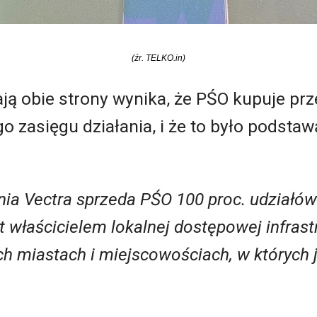
(źr. TELKO.in)
dają obie strony wynika, że PŚO kupuje p
go zasięgu działania, i że to było podsta
a Vectra sprzeda PŚO 100 proc. udziałów
st właścicielem lokalnej dostępowej infrast
 miastach i miejscowościach, w których j