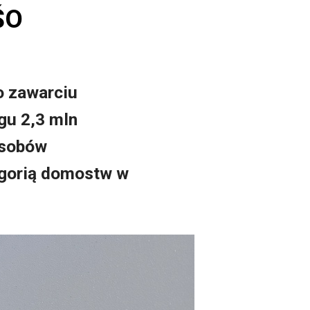
ŚO
o zawarciu
gu 2,3 mln
asobów
tegorią domostw w