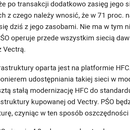
że po transakcji dodatkowo zasięg jego si
z czego należy wnosić, że w 71 proc. 
 się dziś z jego zasobami. Nie ma w tym 
PŚO operuje przede wszystkim siecią daw
z Vectrą.
astruktury oparta jest na platformie HFC.
pionierem udostępniania takiej sieci w m
sztą stałą modernizację HFC do standard
struktury kupowanej od Vectry. PŚO będz
turę, czyniąc w ten sposób oszczędności