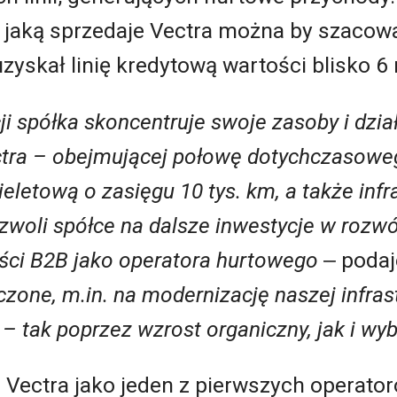
, jaką sprzedaje Vectra można by szacow
zyskał linię kredytową wartości blisko 6 
kcji spółka skoncentruje swoje zasoby i dzi
ectra – obejmującej połowę dotychczasowe
eletową o zasięgu 10 tys. km, a także infr
zwoli spółce na dalsze inwestycje w rozwój
ości B2B jako operatora hurtowego
‒ podaj
zone, m.in. na modernizację naszej infrast
 tak poprzez wzrost organiczny, jak i wyb
Vectra jako jeden z pierwszych operatoró