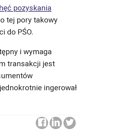
chęć pozyskania
o tej pory takowy
ci do PŚO.
stępny i wymaga
 transakcji jest
onsumentów
ejednokrotnie ingerował