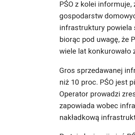
PŚO z kolei informuje, 
gospodarstw domowych 
infrastruktury powiela
biorąc pod uwagę, że 
wiele lat konkurowało 
Gros sprzedawanej infr
niż 10 proc. PŚO jest 
Operator prowadzi zre
zapowiada wobec infra
nakładkową infrastruk