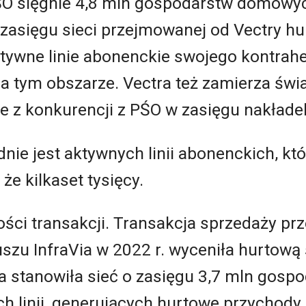
 PŚO sięgnie 4,8 mln gospodarstw domowy
 zasięgu sieci przejmowanej od Vectry hu
ywne linie abonenckie swojego kontrahen
a tym obszarze. Vectra też zamierza świ
e z konkurencji z PŚO w zasięgu nakłade
dnie jest aktywnych linii abonenckich, kt
e kilkaset tysięcy.
ości transakcji. Transakcja sprzedaży prz
zu InfraVia w 2022 r. wyceniła hurtową s
 stanowiła sieć o zasięgu 3,7 mln gosp
h linii, generujących hurtowe przychody.