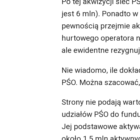
Po tej akwizycji sieć
jest 6 mln). Ponadto w
pewnością przejmie akt
hurtowego operatora n
ale ewidentne rezygnuj
Nie wiadomo, ile dokła
PŚO. Można szacować, ż
Strony nie podają wart
udziałów PŚO do fundus
Jej podstawowe aktywa
około 1,5 mln aktywnyc