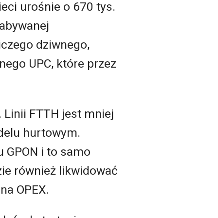
eci urośnie o 670 tys.
nabywanej
niczego dziwnego,
nego UPC, które przez
 Linii FTTH jest mniej
odelu hurtowym.
u GPON i to samo
ie również likwidować
 na OPEX.