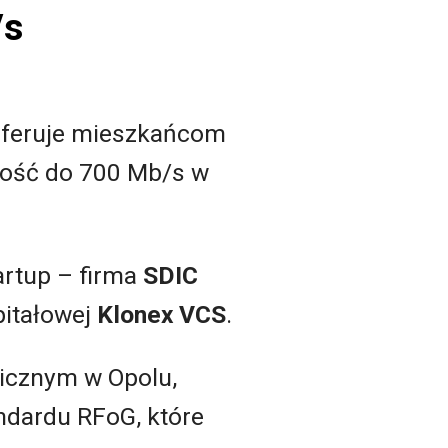
/s
aoferuje mieszkańcom
wność do 700 Mb/s w
artup – firma
SDIC
pitałowej
Klonex VCS
.
icznym w Opolu,
ndardu RFoG, które