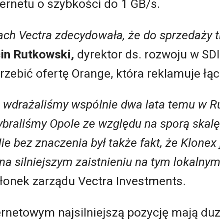
ternetu o szybkości do 1 GB/s.
ch Vectra zdecydowała, że do sprzedaży tr
in Rutkowski,
dyrektor ds. rozwoju w SD
zebić ofertę Orange, która reklamuje łą
 wdrażaliśmy wspólnie dwa lata temu w Ru
raliśmy Opole ze względu na sporą skalę
 bez znaczenia był także fakt, że Klonex j
a silniejszym zaistnieniu na tym lokalnym
łonek zarządu Vectra Investments.
rnetowym najsilniejszą pozycję mają duzi