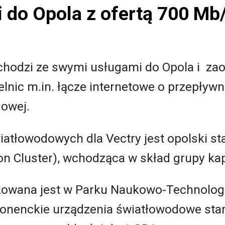
 do Opola z ofertą 700 Mb
chodzi ze swymi usługami do Opola i z
ielnic m.in. łącze internetowe o przepły
dowej.
atłowodowych dla Vectry jest opolski st
ion Cluster), wchodząca w skład grupy ka
okowana jest w Parku Naukowo-Technolog
bonenckie urządzenia światłowodowe sta