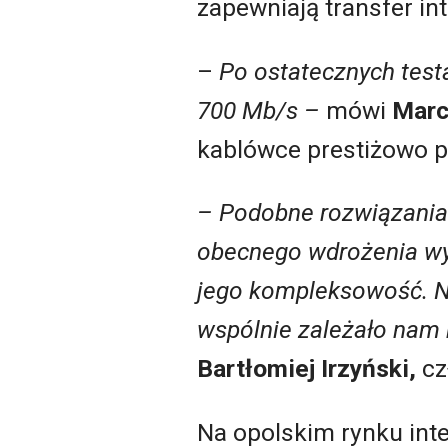
zapewniają transfer in
–
Po ostatecznych testa
700 Mb/s –
mówi
Marc
kablówce prestiżowo pr
– Podobne rozwiązania
obecnego wdrożenia wyb
jego kompleksowość. Nie
wspólnie zależało nam n
Bartłomiej Irzyński,
cz
Na opolskim rynku inte