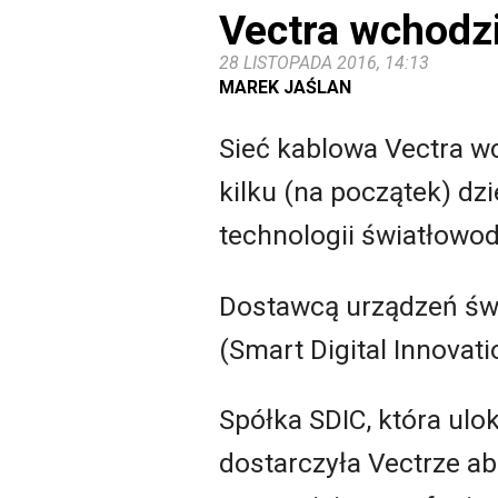
Vectra wchodzi
28 LISTOPADA 2016, 14:13
MAREK JAŚLAN
Sieć kablowa Vectra w
kilku (na początek) dz
technologii światłowo
Dostawcą urządzeń świ
(Smart Digital Innovat
Spółka SDIC, która ul
dostarczyła Vectrze a