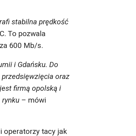
afi stabilna prędkość
IC. To pozwala
cza 600 Mb/s.
mii i Gdańsku. Do
 przedsięwzięcia oraz
est firmą opolską i
 rynku
– mówi
 operatorzy tacy jak