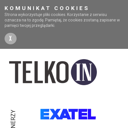
KOMUNIKAT COOKIES
Strona wykorzystuje pliki cookies. Korzystanie z serwisu
oznacza na to zgodę. Pamiętaj, że cookies zostaną zapisane w
pamięci twojej przeglądarki.
X
PARTNERZY