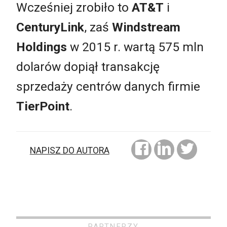
Wcześniej zrobiło to
AT&T
i
CenturyLink
, zaś
Windstream
Holdings
w 2015 r. wartą 575 mln
dolarów dopiął transakcję
sprzedaży centrów danych firmie
TierPoint
.
NAPISZ DO AUTORA
PARTNERZY