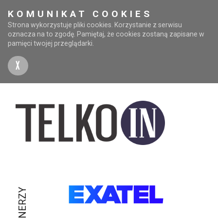
KOMUNIKAT COOKIES
Strona wykorzystuje pliki cookies. Korzystanie z serwisu
oznacza na to zgodę. Pamiętaj, że cookies zostaną zapisane w
pamięci twojej przeglądarki.
X
PARTNERZY