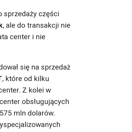
 sprzedaży części
k
, ale do transakcji nie
ta center i nie
dował się na sprzedaż
T
, które od kilku
nter. Z kolei w
 center obsługujących
 575 mln dolarów.
wyspecjalizowanych