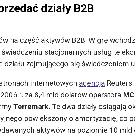
przedać działy B2B
w na część aktywów B2B. W grę wchodzi
 świadczeniu stacjonarnych usług telek
że działu zajmującego się świadczeniem 
 stronach internetowych
agencja
Reuters,
2006 r. za 8,4 mld dolarów operatora
MC
firmy
Terremark
. Te dwa działy osiągają o
cyjnego powiększony o amortyzację, co 
edawanych aktywów na poziomie 10 mld 