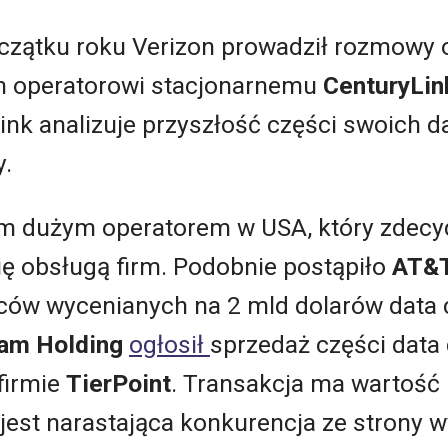
zątku roku Verizon prowadził rozmowy o
h operatorowi stacjonarnemu
CenturyLin
ink analizuje przyszłość części swoich da
y.
nym dużym operatorem w USA, który zdecy
ię obsługą firm. Podobnie postąpiło
AT&
ów wycenianych na 2 mld dolarów data ce
am Holding
ogłosił
sprzedaż części data
firmie
TierPoint
. Transakcja ma wartość
st narastająca konkurencja ze strony 