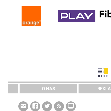
O NAS
REKL