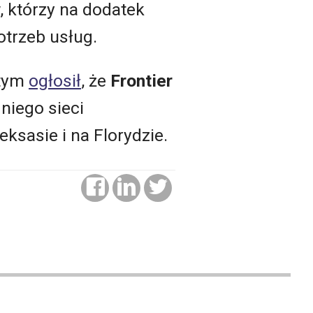
, którzy na dodatek
otrzeb usług.
utym
ogłosił
, że
Frontier
niego sieci
ksasie i na Florydzie.