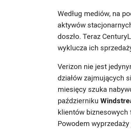
Według mediów, na poc
aktywów stacjonarnyc
doszło. Teraz CenturyL
wyklucza ich sprzedaż
Verizon nie jest jedy
działów zajmujących s
miesięcy szuka nabywc
październiku
Windstre
klientów biznesowych 
Powodem wyprzedaży je