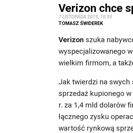
Verizon chce s
7 LISTOPADA 2015, 10:35
TOMASZ ŚWIDEREK
Verizon
szuka nabywcó
wyspecjalizowanego w
wielkim firmom, a tak
Jak twierdzi na swych
sprzedaż kupionego w 
r. za 1,4 mld dolarów 
łącznego zysku opera
wartość rynkową sprz