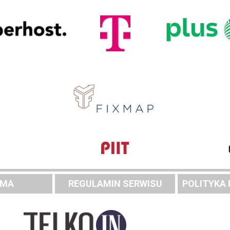
AMA
REGULAMIN SERWISU
POLITYKA