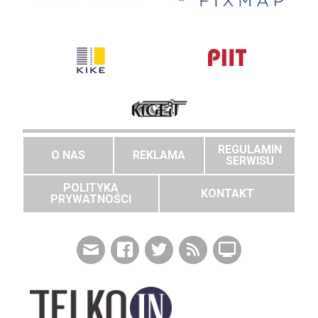
REGULAMIN
O NAS
REKLAMA
SERWISU
POLITYKA
KONTAKT
PRYWATNOŚCI