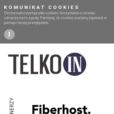
KOMUNIKAT COOKIES
Strona wykorzystuje pliki cookies. Korzystanie z serwisu
oznacza na to zgodę. Pamiętaj, że cookies zostaną zapisane w
pamięci twojej przeglądarki.
X
PARTNERZY