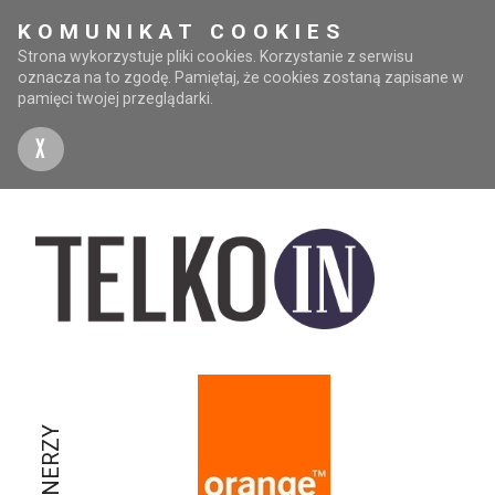
KOMUNIKAT COOKIES
Strona wykorzystuje pliki cookies. Korzystanie z serwisu
oznacza na to zgodę. Pamiętaj, że cookies zostaną zapisane w
pamięci twojej przeglądarki.
X
PARTNERZY