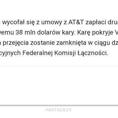
h wycofał się z umowy z AT&T zapłaci dr
mu 38 mln dolarów kary. Karę pokryje Ve
a przejęcia zostanie zamknięta w ciągu d
cyjnych Federalnej Komisji Łączności.
PARTNERZY