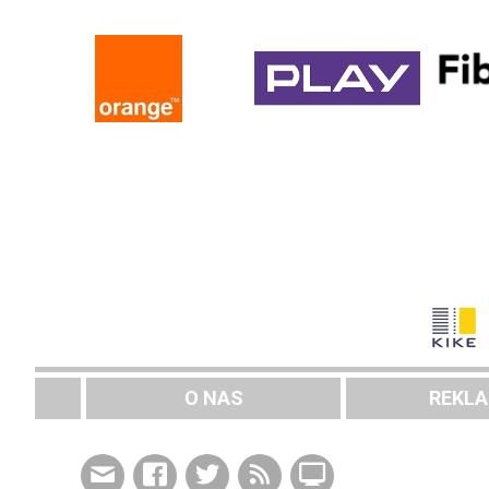
O NAS
REKL