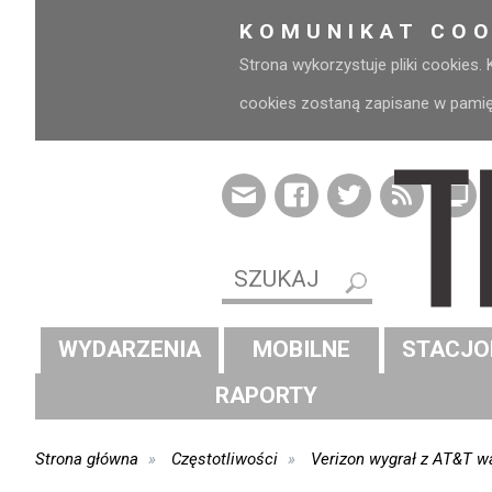
KOMUNIKAT COO
Strona wykorzystuje pliki cookies.
cookies zostaną zapisane w pamięci
WYDARZENIA
MOBILNE
STACJO
RAPORTY
Strona główna
Częstotliwości
Verizon wygrał z AT&T wa