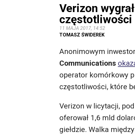
Verizon wygrał
częstotliwości
11 MAJA 2017, 14:52
TOMASZ ŚWIDEREK
Anonimowym inwestore
Communications
okaz
operator komórkowy pr
częstotliwości, które 
Verizon w licytacji, p
oferował 1,6 mld dola
giełdzie. Walka między