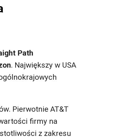
a
aight Path
zon
. Największy w USA
 ogólnokrajowych
arów. Pierwotnie AT&T
wartości firmy na
stotliwości z zakresu