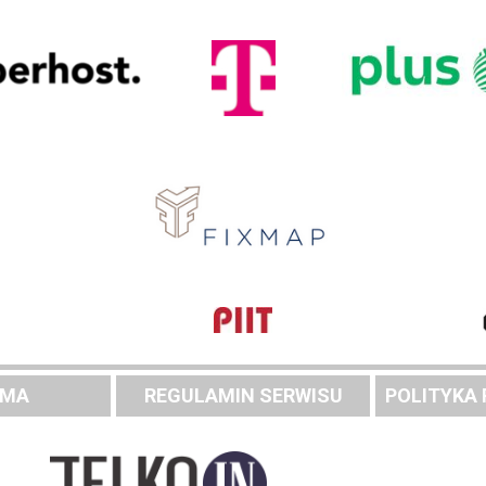
AMA
REGULAMIN SERWISU
POLITYKA