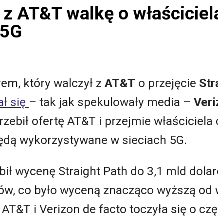
 z AT&T walkę o właściciel
 5G
m, który walczył z
AT&T
o przejęcie
Str
ał się
– tak jak spekulowały media –
Veri
zebił ofertę AT&T i przejmie właściciela
będą wykorzystywane w sieciach 5G.
odbił wycenę Straight Path do 3,1 mld dol
rów, co było wyceną znacząco wyższą od 
 AT&T i Verizon de facto toczyła się o czę