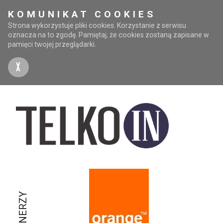
KOMUNIKAT COOKIES
Strona wykorzystuje pliki cookies. Korzystanie z serwisu
oznacza na to zgodę. Pamiętaj, że cookies zostaną zapisane w
pamięci twojej przeglądarki.
X
PARTNERZY