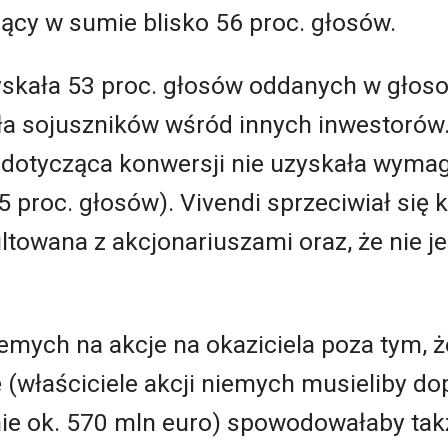
ący w sumie blisko 56 proc. głosów.
yskała 53 proc. głosów oddanych w głoso
ła sojuszników wśród innych inwestorów.
a dotycząca konwersji nie uzyskała wyma
proc. głosów). Vivendi sprzeciwiał się ko
ltowana z akcjonariuszami oraz, że nie j
emych na akcje na okaziciela poza tym, ż
 (właściciele akcji niemych musieliby do
cznie ok. 570 mln euro) spowodowałaby ta