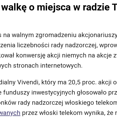
 walkę o miejsca w radzie T
s na walnym zgromadzeniu akcjonariusz
enia liczebności rady nadzorczej, wprow
okował konwersję akcji niemych na akcje z
ych stronach internetowych.
alny Vivendi, który ma 20,5 proc. akcji 
e funduszy inwestycyjnych głosowało prz
onków rady nadzorczej włoskiego telekom
owanych
przez włoski telekom wynika, że 