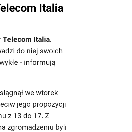
elecom Italia
y
Telecom Italia
.
adzi do niej swoich
wykłe - informują
osiągnął we wtorek
eciw jego propozycji
u z 13 do 17. Z
na zgromadzeniu byli