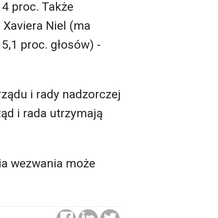
14 proc. Także
 Xaviera Niel (ma
5,1 proc. głosów) -
ządu i rady nadzorczej
ząd i rada utrzymają
nia wezwania może