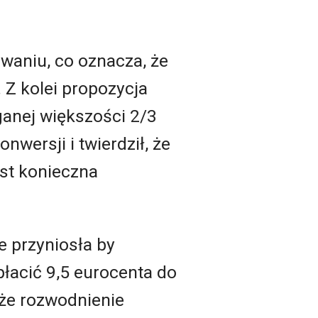
waniu, co oznacza, że
 Z kolei propozycja
ganej większości 2/3
nwersji i twierdził, że
est konieczna
e przyniosła by
płacić 9,5 eurocenta do
kże rozwodnienie