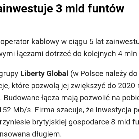
ainwestuje 3 mld funtów
ki operator kablowy w ciągu 5 lat zainwest
ymi łączami dotrzeć do kolejnych 4 mln 
 grupy
Liberty Global
(w Polsce należy do 
je, które pozwolą jej zwiększyć do 2020 r
m. Budowane łącza mają pozwolić na pobi
152 Mb/s. Firma szacuje, że inwestycja p
przyniesie brytyjskiej gospodarce 8 mld f
ansowana długiem.