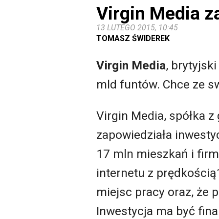
Virgin Media z
13 LUTEGO 2015, 10:45
TOMASZ ŚWIDEREK
Virgin Media
, brytyjs
mld funtów. Chce ze sw
Virgin Media, spółka z
zapowiedziała inwestyc
17 mln mieszkań i fir
internetu z prędkością
miejsc pracy oraz, że 
Inwestycja ma być fin