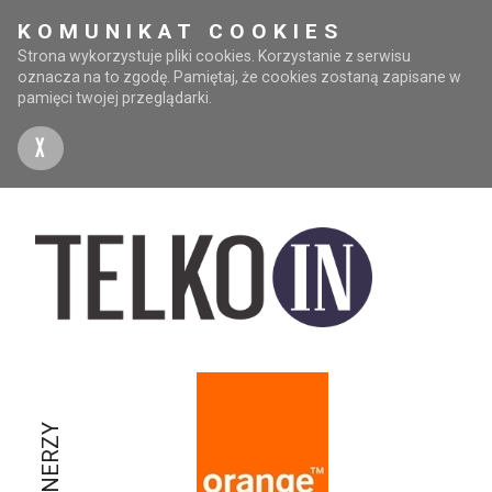
KOMUNIKAT COOKIES
Strona wykorzystuje pliki cookies. Korzystanie z serwisu
oznacza na to zgodę. Pamiętaj, że cookies zostaną zapisane w
pamięci twojej przeglądarki.
X
PARTNERZY