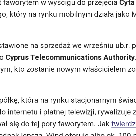
t faworytem w wyścigu do przejęcia
Cyta
go, który na rynku mobilnym działa jako 
stawione na sprzedaż we wrześniu ub.r. p
go
Cyprus Telecommunications Authority
 tym, kto zostanie nowym właścicielem z
półkę, która na rynku stacjonarnym świa
o internetu i płatnej telewizji, rywalizuje
wał się do tej pory faworytem. Jak
twierdz
ednak lepsza. Wind oferuje albo ok. 100