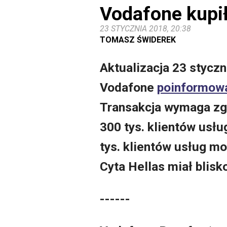
Vodafone kupił
23 STYCZNIA 2018, 20:38
TOMASZ ŚWIDEREK
Aktualizacja 23 styczn
Vodafone
poinformowa
Transakcja wymaga zgó
300 tys. klientów usłu
tys. klientów usług m
Cyta Hellas miał blis
------