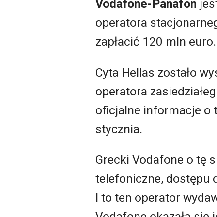
Vodafone-Panafon
jes
operatora stacjonarne
zapłacić 120 mln euro.
Cyta Hellas zostało wy
operatora zasiedziałe
oficjalne informacje o
stycznia.
Grecki Vodafone o tę s
telefoniczne, dostępu d
I to ten operator wyda
Vodafone okazała się j