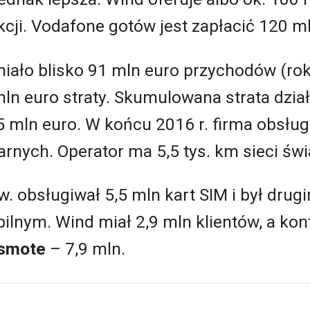
kcji. Vodafone gotów jest zapłacić 120 m
miało blisko 91 mln euro przychodów (ro
mln euro straty. Skumulowana strata dzia
 mln euro. W końcu 2016 r. firma obsług
arnych. Operator ma 5,5 tys. km sieci św
w. obsługiwał 5,5 mln kart SIM i był dru
ilnym. Wind miał 2,9 mln klientów, a ko
smote
– 7,9 mln.