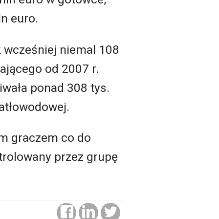
ln euro.
k wcześniej niemal 108
łającego od 2007 r.
iwała ponad 308 tys.
iatłowodowej.
gim graczem co do
ntrolowany przez grupę