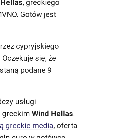
 Hellas
, greckiego
MVNO. Gotów jest
rzez cypryjskiego
. Oczekuje się, że
ostaną podane 9
dczy usługi
 z greckim
Wind Hellas
.
ą greckie media
, oferta
 mln euro w gotówce,