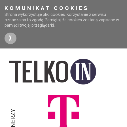
KOMUNIKAT COOKIES
Strona wykorzystuje pliki cookies. Korzystanie z serwisu
oznacza na to zgodę. Pamiętaj, że cookies zostaną zapisane w
pamięci twojej przeglądarki.
X
PARTNERZY