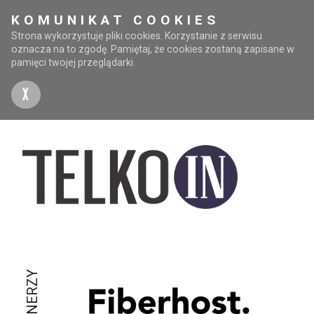
KOMUNIKAT COOKIES
Strona wykorzystuje pliki cookies. Korzystanie z serwisu
oznacza na to zgodę. Pamiętaj, że cookies zostaną zapisane w
pamięci twojej przeglądarki.
X
PARTNERZY