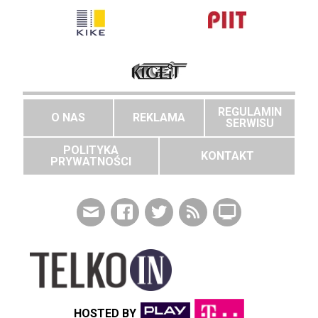
REGULAMIN
O NAS
REKLAMA
SERWISU
POLITYKA
KONTAKT
PRYWATNOŚCI
HOSTED BY