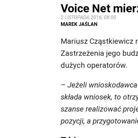
Voice Net mie
2 LISTOPADA 2016, 08:00
MAREK JAŚLAN
Mariusz Cząstkiewicz 
Zastrzeżenia jego budzi
dużych operatorów.
–
Jeżeli wnioskodawca r
składa wniosek, to otr
szanse realizować proje
pozycji, a przygotowani