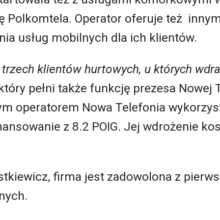
rę Polkomtela. Operator oferuje też inny
ia usług mobilnych dla ich klientów.
trzech klientów hurtowych, u których wdr
który pełni także funkcję prezesa Nowej T
ym operatorem Nowa Telefonia wykorzyst
nansowanie z 8.2 POIG. Jej wdrożenie ko
tkiewicz, firma jest zadowolona z pierw
nych.