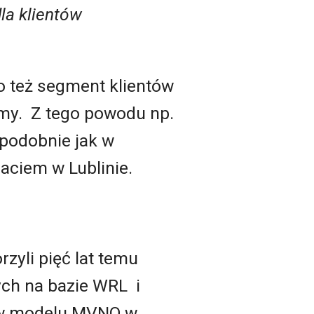
dla klientów
go też segment klientów
irmy. Z tego powodu np.
 podobnie jak w
aciem w Lublinie.
zyli pięć lat temu
ych na bazie WRL i
 w modelu MVNO w