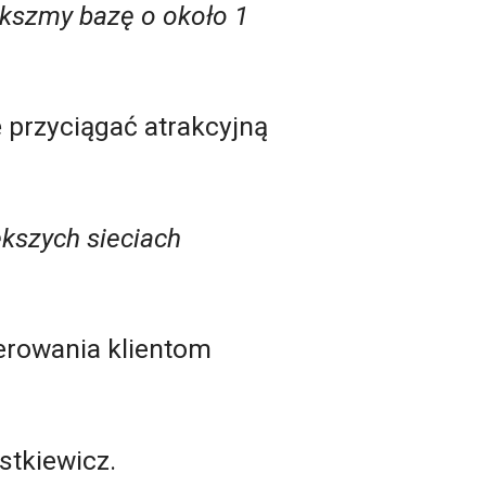
ększmy bazę o około 1
 przyciągać atrakcyjną
ększych sieciach
erowania klientom
tkiewicz.