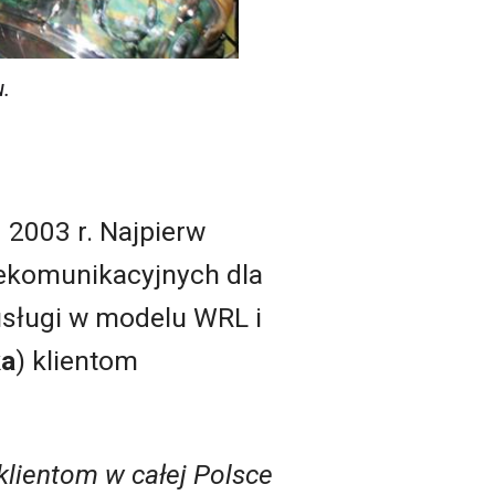
.
2003 r. Najpierw
lekomunikacyjnych dla
 usługi w modelu WRL i
ka
) klientom
klientom w całej Polsce