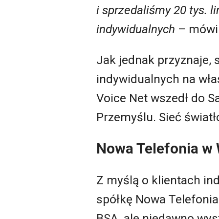
i sprzedaliśmy 20 tys. li
indywidualnych
– mówi 
Jak jednak przyznaje, s
indywidualnych na włas
Voice Net wszedł do S
Przemyślu. Sieć świat
Nowa Telefonia w
Z myślą o klientach in
spółkę Nowa Telefonia
BSA, ale niedawno wy