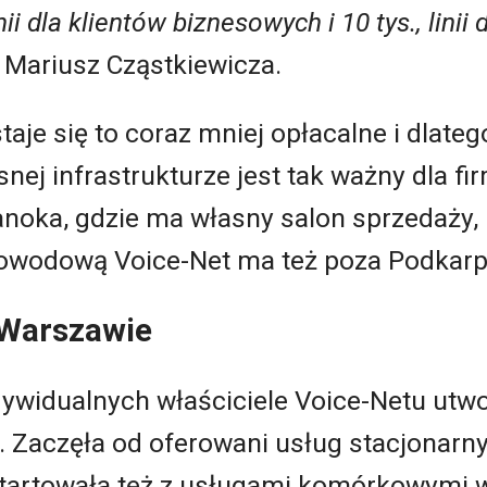
nii dla klientów biznesowych i 10 tys., linii 
Mariusz Cząstkiewicza.
taje się to coraz mniej opłacalne i dlate
nej infrastrukturze jest tak ważny dla f
anoka, gdzie ma własny salon sprzedaży,
łowodową Voice-Net ma też poza Podkarp
 Warszawie
dywidualnych właściciele Voice-Netu utwor
. Zaczęła od oferowani usług stacjonarn
startowała też z usługami komórkowymi