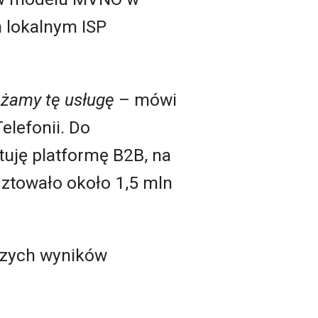
m lokalnym ISP
ażamy tę usługę
– mówi
elefonii. Do
uję platformę B2B, na
sztowało około 1,5 mln
szych wyników