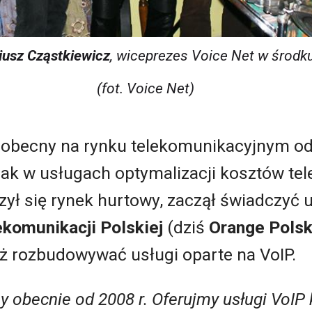
iusz Cząstkiewicz
, wiceprezes Voice Net w środku
(fot. Voice Net)
 obecny na rynku telekomunikacyjnym od 
dnak w usługach optymalizacji kosztów te
zył się rynek hurtowy, zaczął świadczyć
ekomunikacji Polskiej
(dziś
Orange Pols
ż rozbudowywać usługi oparte na VoIP.
 obecnie od 2008 r. Oferujmy usługi VoIP 