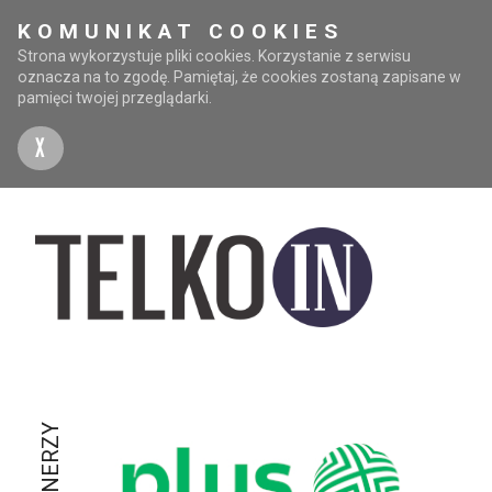
KOMUNIKAT COOKIES
Strona wykorzystuje pliki cookies. Korzystanie z serwisu
oznacza na to zgodę. Pamiętaj, że cookies zostaną zapisane w
pamięci twojej przeglądarki.
X
PARTNERZY