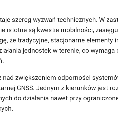
aje szereg wyzwań technicznych. W zas
 istotne są kwestie mobilności, zasięgu
ę, że tradycyjne, stacjonarne elementy 
iałania jednostek w terenie, co wymaga 
ń.
ż nad zwiększeniem odporności systemów
itarnej GNSS. Jednym z kierunków jest ro
ych do działania nawet przy ograniczon
cych.