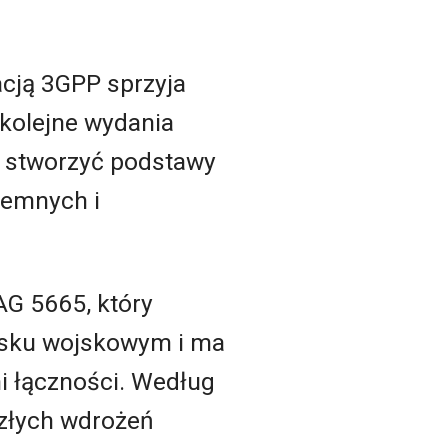
acją 3GPP sprzyja
 kolejne wydania
ą stworzyć podstawy
iemnych i
AG 5665, który
isku wojskowym i ma
 łączności. Według
szłych wdrożeń