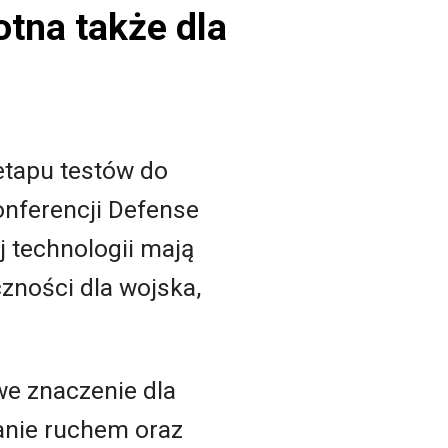
otna także dla
 etapu testów do
onferencji Defense
 technologii mają
zności dla wojska,
e znaczenie dla
anie ruchem oraz