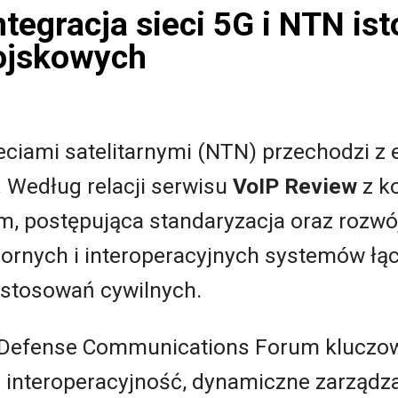
tegracja sieci 5G i NTN ist
ojskowych
sieciami satelitarnymi (NTN) przechodzi z
 Według relacji serwisu
VoIP Review
z k
 postępująca standaryzacja oraz rozwój
rnych i interoperacyjnych systemów łąc
astosowań cywilnych.
Defense Communications Forum kluczow
 interoperacyjność, dynamiczne zarządz