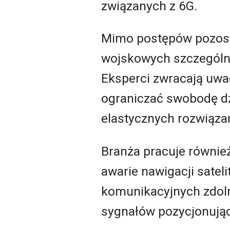
związanych z 6G.
Mimo postępów pozost
wojskowych szczególnie
Eksperci zwracają uwag
ograniczać swobodę dz
elastycznych rozwiąza
Branża pracuje równie
awarie nawigacji satel
komunikacyjnych zdoln
sygnałów pozycjonują