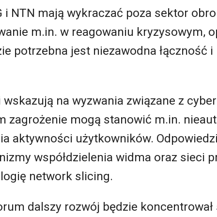
5G i NTN mają wykraczać poza sektor obro
wanie m.in. w reagowaniu kryzysowym, o
zie potrzebna jest niezawodna łączność 
i wskazują na wyzwania związane z cyb
 zagrożenie mogą stanowić m.in. nieau
ia aktywności użytkowników. Odpowiedz
zmy współdzielenia widma oraz sieci p
ogię network slicing.
rum dalszy rozwój będzie koncentrował 