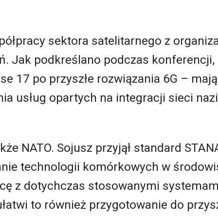
ółpracy sektora satelitarnego z organiz
ń. Jak podkreślano podczas konferencji,
se 17 po przyszłe rozwiązania 6G – maj
a usług opartych na integracji sieci naz
akże NATO. Sojusz przyjął standard STAN
tanie technologii komórkowych w środow
acę z dotychczas stosowanymi systemami
ułatwi to również przygotowanie do przy