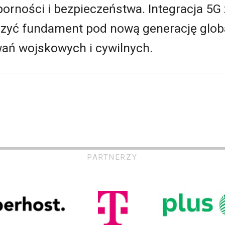
porności i bezpieczeństwa. Integracja 5G 
orzyć fundament pod nową generację glo
wań wojskowych i cywilnych.
PARTNERZY