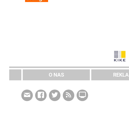
O NAS
REKL