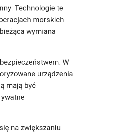
nny. Technologie te
peracjach morskich
i bieżąca wymiana
erbezpieczeństwem. W
toryzowane urządzenia
ią mają być
rywatne
się na zwiększaniu