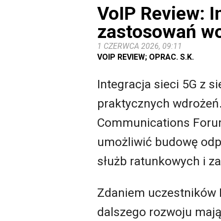
VoIP Review: In
zastosowań w
1 CZERWCA 2026, 09:11
VOIP REVIEW; OPRAC. S.K.
Integracja sieci 5G z 
praktycznych wdrożeń.
Communications Forum,
umożliwić budowę odpo
służb ratunkowych i z
Zdaniem uczestników 
dalszego rozwoju mają