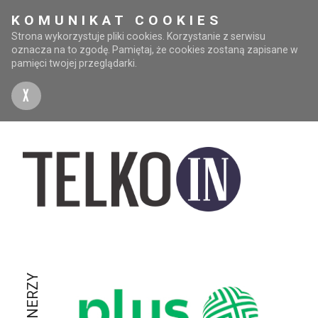
KOMUNIKAT COOKIES
Strona wykorzystuje pliki cookies. Korzystanie z serwisu
oznacza na to zgodę. Pamiętaj, że cookies zostaną zapisane w
pamięci twojej przeglądarki.
X
PARTNERZY