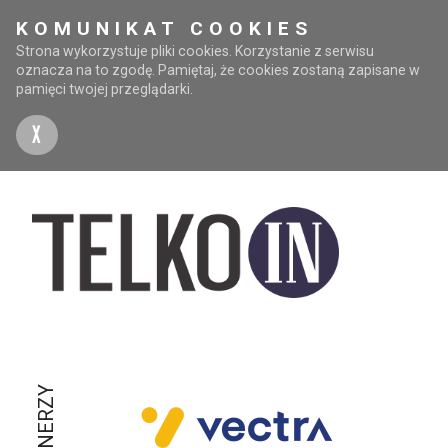
KOMUNIKAT COOKIES
Strona wykorzystuje pliki cookies. Korzystanie z serwisu
oznacza na to zgodę. Pamiętaj, że cookies zostaną zapisane w
pamięci twojej przeglądarki.
X
PARTNERZY