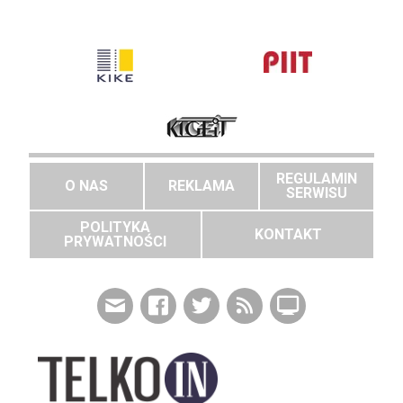
REGULAMIN
O NAS
REKLAMA
SERWISU
POLITYKA
KONTAKT
PRYWATNOŚCI