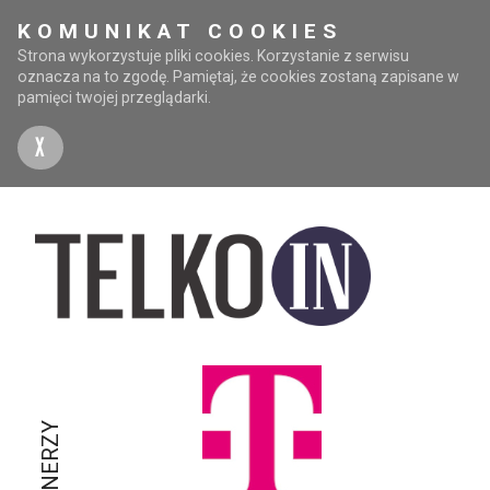
KOMUNIKAT COOKIES
Strona wykorzystuje pliki cookies. Korzystanie z serwisu
oznacza na to zgodę. Pamiętaj, że cookies zostaną zapisane w
pamięci twojej przeglądarki.
X
PARTNERZY