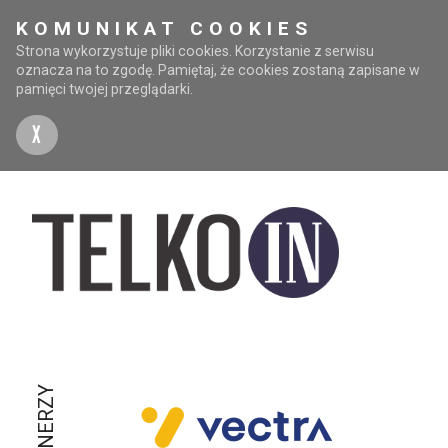
KOMUNIKAT COOKIES
Strona wykorzystuje pliki cookies. Korzystanie z serwisu
oznacza na to zgodę. Pamiętaj, że cookies zostaną zapisane w
pamięci twojej przeglądarki.
X
PARTNERZY