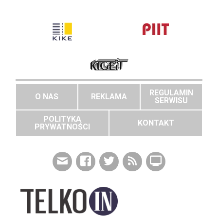
REGULAMIN
O NAS
REKLAMA
SERWISU
POLITYKA
KONTAKT
PRYWATNOŚCI