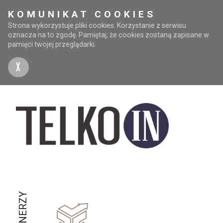
KOMUNIKAT COOKIES
Strona wykorzystuje pliki cookies. Korzystanie z serwisu
oznacza na to zgodę. Pamiętaj, że cookies zostaną zapisane w
pamięci twojej przeglądarki.
X
PARTNERZY