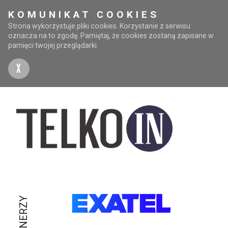
KOMUNIKAT COOKIES
Strona wykorzystuje pliki cookies. Korzystanie z serwisu
oznacza na to zgodę. Pamiętaj, że cookies zostaną zapisane w
pamięci twojej przeglądarki.
X
PARTNERZY