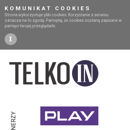
KOMUNIKAT COOKIES
Strona wykorzystuje pliki cookies. Korzystanie z serwisu
oznacza na to zgodę. Pamiętaj, że cookies zostaną zapisane w
pamięci twojej przeglądarki.
X
PARTNERZY