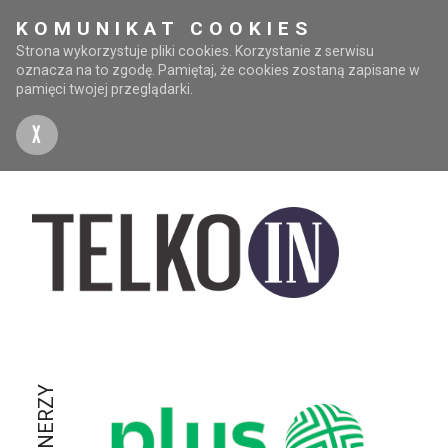
KOMUNIKAT COOKIES
Strona wykorzystuje pliki cookies. Korzystanie z serwisu
oznacza na to zgodę. Pamiętaj, że cookies zostaną zapisane w
pamięci twojej przeglądarki.
X
PARTNERZY