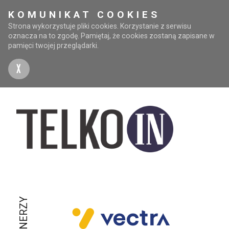
KOMUNIKAT COOKIES
Strona wykorzystuje pliki cookies. Korzystanie z serwisu
oznacza na to zgodę. Pamiętaj, że cookies zostaną zapisane w
pamięci twojej przeglądarki.
X
PARTNERZY