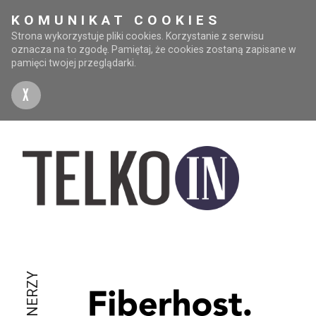
KOMUNIKAT COOKIES
Strona wykorzystuje pliki cookies. Korzystanie z serwisu
oznacza na to zgodę. Pamiętaj, że cookies zostaną zapisane w
pamięci twojej przeglądarki.
X
PARTNERZY