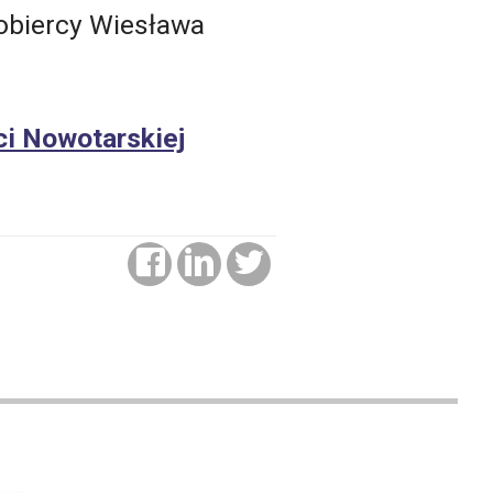
obiercy Wiesława
ci Nowotarskiej