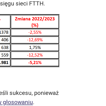
asięgu sieci FTTH.
ieśli sukcesu, ponieważ
w głosowaniu
.