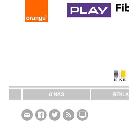
O NAS
REKL