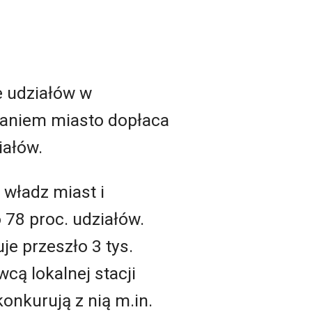
e udziałów w
zdaniem miasto dopłaca
iałów.
 władz miast i
 78 proc. udziałów.
je przeszło 3 tys.
cą lokalnej stacji
onkurują z nią m.in.