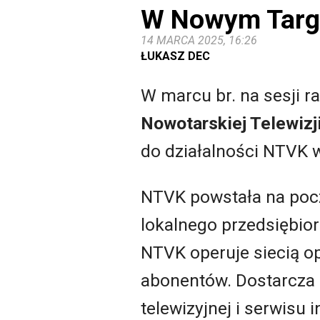
W Nowym Targu
14 MARCA 2025, 16:26
ŁUKASZ DEC
W marcu br. na sesji 
Nowotarskiej Telewizj
do działalności NTVK 
NTVK powstała na począ
lokalnego przedsiębio
NTVK operuje siecią op
abonentów. Dostarcza u
telewizyjnej i serwisu