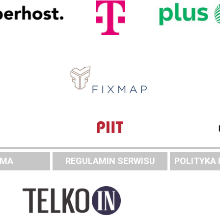
AMA
REGULAMIN SERWISU
POLITYKA