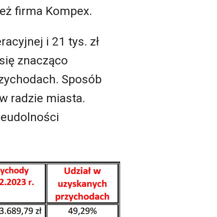
 też firma Kompex.
acyjnej i 21 tys. zł
 się znacząco
przychodach. Sposób
w radzie miasta.
ieudolności