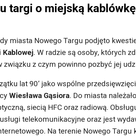
 targi o miejską kablówkę
rady miasta Nowego Targu podjęto kwesti
i Kablowej
. W radzie są osoby, których 
w związku z czym powinno pozbyć jej udz
tku lat 90’ jako wspólne przedsięwzięci
rcy
Wiesława Gąsiora
. Do miasta należało
tyczną, siecią HFC oraz radiową. Obsługu
sługi telekomunikacyjne oraz jest wydaw
 internetowego. Na terenie Nowego Targu k