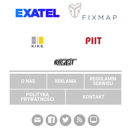
REGULAMIN
O NAS
REKLAMA
SERWISU
POLITYKA
KONTAKT
PRYWATNOŚCI