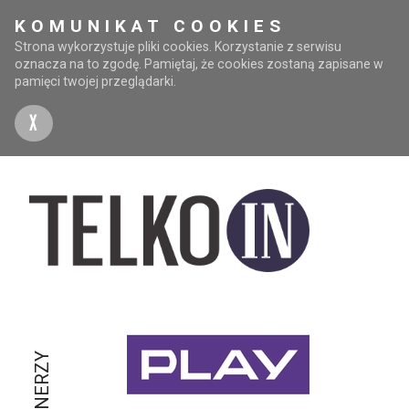
KOMUNIKAT COOKIES
Strona wykorzystuje pliki cookies. Korzystanie z serwisu
oznacza na to zgodę. Pamiętaj, że cookies zostaną zapisane w
pamięci twojej przeglądarki.
X
PARTNERZY