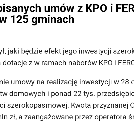
isanych umów z KPO i FE
 w 125 gminach
ył, jaki będzie efekt jego inwestycji sze
a dotacje z w ramach naborów KPO i FER
nie umowy na realizację inwestycji w 28 
stw domowych i ponad 22 tys. przedsiębi
eci szerokopasmowej. Kwota przyznanej O
ln zł, a zaangażowane przez operatora ś