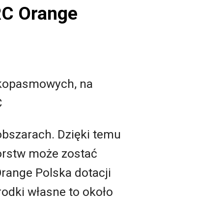
RC Orange
rokopasmowych, na
C
obszarach. Dzięki temu
orstw może zostać
range Polska dotacji
rodki własne to około