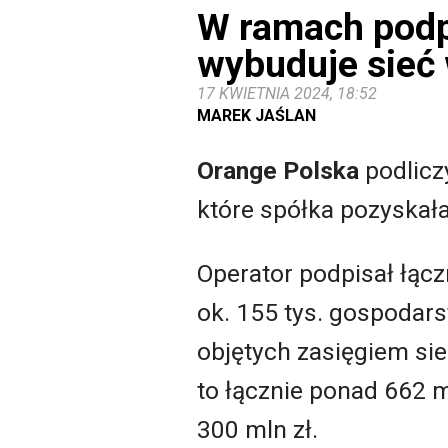
W ramach podp
wybuduje sieć
17 KWIETNIA 2024, 18:52
MAREK JAŚLAN
Orange Polska
podlicz
które spółka pozyskał
Operator podpisał łącz
ok. 155 tys. gospodar
objętych zasięgiem si
to łącznie ponad 662 m
300 mln zł.