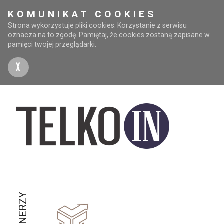
KOMUNIKAT COOKIES
Strona wykorzystuje pliki cookies. Korzystanie z serwisu
oznacza na to zgodę. Pamiętaj, że cookies zostaną zapisane w
pamięci twojej przeglądarki.
X
PARTNERZY