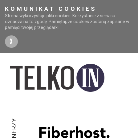
KOMUNIKAT COOKIES
Strona wykorzystuje pliki cookies. Korzystanie z serwisu
oznacza na to zgodę. Pamiętaj, że cookies zostaną zapisane w
pamięci twojej przeglądarki.
X
PARTNERZY